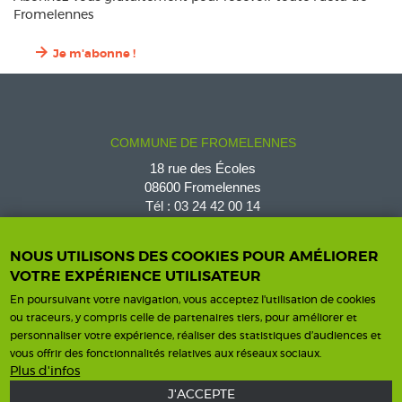
Fromelennes
Je m'abonne !
COMMUNE DE FROMELENNES
18 rue des Écoles
08600 Fromelennes
Tél :
03 24 42 00 14
fromelennes@wanadoo.fr
NOUS UTILISONS DES COOKIES POUR AMÉLIORER
VOTRE EXPÉRIENCE UTILISATEUR
En poursuivant votre navigation, vous acceptez l'utilisation de cookies
Horaires d'ouverture
Contact
ou traceurs, y compris celle de partenaires tiers, pour améliorer et
personnaliser votre expérience, réaliser des statistiques d’audiences et
Horaires
vous offrir des fonctionnalités relatives aux réseaux sociaux.
Nous contacter
Plus d'infos
J'ACCEPTE