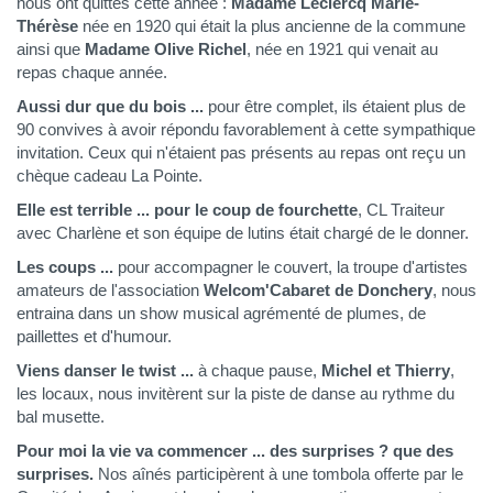
nous ont quittés cette année :
Madame Leclercq Marie-
Thérèse
née en 1920 qui était la plus ancienne de la commune
ainsi que
Madame Olive Richel
, née en 1921 qui venait au
repas chaque année.
Aussi dur que du bois ...
pour être complet, ils étaient plus de
90 convives à avoir répondu favorablement à cette sympathique
invitation. Ceux qui n'étaient pas présents au repas ont reçu un
chèque cadeau La Pointe.
Elle est terrible ... p
our le coup de fourchette
, CL Traiteur
avec Charlène et son équipe de lutins était chargé de le donner.
Les coups ...
pour accompagner le couvert, la troupe d'artistes
amateurs de l'association
Welcom'Cabaret de Donchery
, nous
entraina dans un show musical agrémenté de plumes, de
paillettes et d'humour.
Viens danser le twist ...
à chaque pause,
Michel et Thierry
,
les locaux, nous invitèrent sur la piste de danse au rythme du
bal musette.
Pour moi la vie va commencer ... des surprises ? que des
surprises.
Nos aînés participèrent à une tombola offerte par le