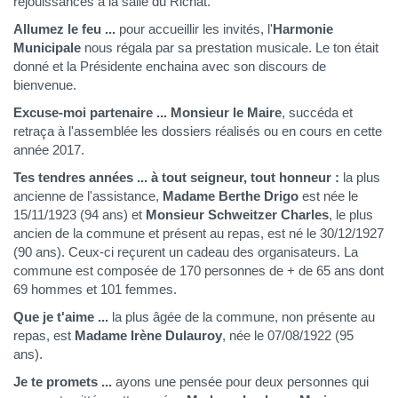
réjouissances à la salle du Richat.
Allumez le feu ...
pour accueillir les invités, l'
Harmonie
Municipale
nous régala par sa prestation musicale. Le ton était
donné et la Présidente enchaina avec son discours de
bienvenue.
Excuse-moi partenaire ... Monsieur le Maire
, succéda et
retraça à l'assemblée les dossiers réalisés ou en cours en cette
année 2017.
Tes tendres années ... à tout seigneur, tout honneur :
la plus
ancienne de l'assistance,
Madame Berthe Drigo
est
née le
15/11/1923
(94 ans) et
Monsieur Schweitzer Charles
, le plus
ancien de la commune et présent au repas, est
né le 30/12/1927
(90 ans). Ceux-ci reçurent un cadeau des organisateurs. La
commune est composée de 170 personnes de + de 65 ans dont
69 hommes et 101 femmes.
Que je t'aime ...
la plus âgée de la commune, non présente au
repas, est
Madame Irène Dulauroy
, née le 07/08/1922 (95
ans).
Je te promets ...
ayons une pensée pour deux personnes qui