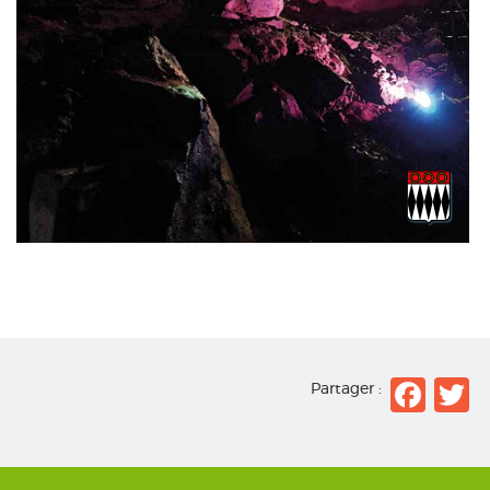
Fac
T
Partager :