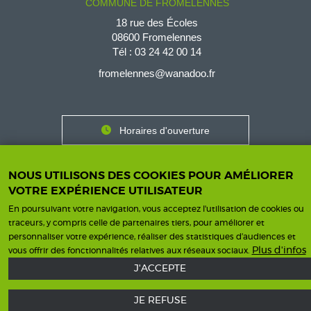
COMMUNE DE FROMELENNES
18 rue des Écoles
08600 Fromelennes
Tél :
03 24 42 00 14
fromelennes@wanadoo.fr
Horaires d'ouverture
Contact
Horaires
Nous contacter
NOUS UTILISONS DES COOKIES POUR AMÉLIORER
VOTRE EXPÉRIENCE UTILISATEUR
En poursuivant votre navigation, vous acceptez l'utilisation de cookies ou
traceurs, y compris celle de partenaires tiers, pour améliorer et
personnaliser votre expérience, réaliser des statistiques d’audiences et
Mentions légales
Une création ISICS
Footer
Plus d'infos
vous offrir des fonctionnalités relatives aux réseaux sociaux.
menu
J'ACCEPTE
JE REFUSE