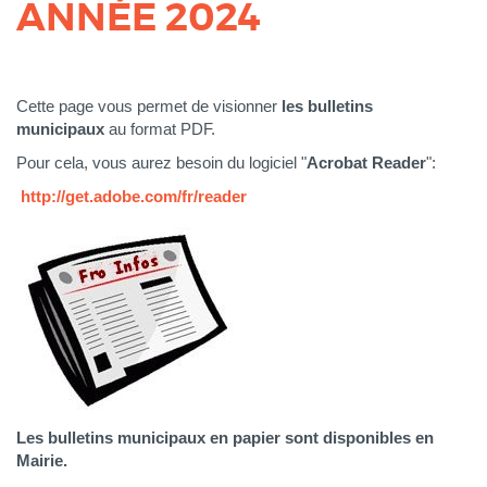
ANNÉE 2024
Corps
Cette page vous permet de visionner
les bulletins
municipaux
au format PDF.
Pour cela, vous aurez besoin du logiciel "
Acrobat Reader
":
http://get.adobe.com/fr/reader
Les b
ulletins municipaux en papier sont disponibles en
Mairie.