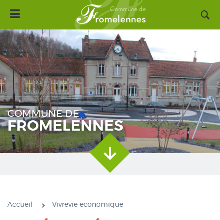
Toggle
Aller
navigation
au
contenu
principal
COMMUNE DE
FROMELENNES
Accueil
Vivrevie economique