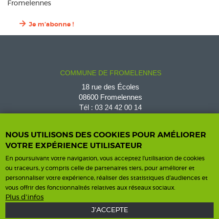
Fromelennes
Je m'abonne !
COMMUNE DE FROMELENNES
18 rue des Écoles
08600 Fromelennes
Tél :
03 24 42 00 14
fromelennes@wanadoo.fr
NOUS UTILISONS DES COOKIES POUR AMÉLIORER
VOTRE EXPÉRIENCE UTILISATEUR
En poursuivant votre navigation, vous acceptez l'utilisation de cookies
Horaires d'ouverture
Contact
ou traceurs, y compris celle de partenaires tiers, pour améliorer et
personnaliser votre expérience, réaliser des statistiques d’audiences et
Horaires
vous offrir des fonctionnalités relatives aux réseaux sociaux.
Nous contacter
Plus d'infos
J'ACCEPTE