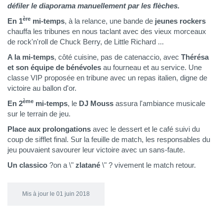
défiler le diaporama manuellement par les flèches.
ère
En 1
mi-temps
, à la relance, une bande de
jeunes rockers
chauffa les tribunes en nous taclant avec des vieux morceaux
de rock'n'roll de Chuck Berry, de Little Richard ...
A la mi-temps
, côté cuisine, pas de catenaccio, avec
Thérésa
et son équipe de bénévoles
au fourneau et au service. Une
classe VIP proposée en tribune avec un repas italien, digne de
victoire au ballon d'or.
ème
En 2
mi-temps
, le
DJ Mouss
assura l'ambiance musicale
sur le terrain de jeu.
Place aux prolongations
avec le dessert et le café suivi du
coup de sifflet final. Sur la feuille de match, les responsables du
jeu pouvaient savourer leur victoire avec un sans-faute.
Un classico
?on a \"
zlatané
\" ? vivement le match retour.
Mis à jour le 01 juin 2018