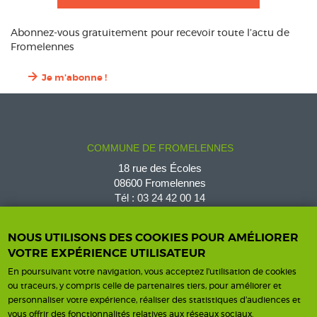
Abonnez-vous gratuitement pour recevoir toute l’actu de
Fromelennes
Je m'abonne !
COMMUNE DE FROMELENNES
18 rue des Écoles
08600 Fromelennes
Tél :
03 24 42 00 14
fromelennes@wanadoo.fr
NOUS UTILISONS DES COOKIES POUR AMÉLIORER
VOTRE EXPÉRIENCE UTILISATEUR
En poursuivant votre navigation, vous acceptez l'utilisation de cookies
Horaires d'ouverture
Contact
ou traceurs, y compris celle de partenaires tiers, pour améliorer et
personnaliser votre expérience, réaliser des statistiques d’audiences et
Horaires
vous offrir des fonctionnalités relatives aux réseaux sociaux.