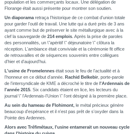
population et les commerçants locaux. Une délégation de
Florange était aussi présente pour montrer son soutien.
Un diaporama
retraça l'historique de ce combat d'union totale
pour garder l'outil de travail. Une lutte qui a duré près de 3 ans
ayant comme but de préserver le site métallurgique avec à la
clef la sauvegarde de
214 emplois
. Après la prise de paroles
des personnalités, un \"apéritif \" déjeunatoire \" clôtura la
réception. L'ambiance était conviviale et la cérémonie fit office
de retrouvailles et de séquences souvenirs entre collègues
d'hier et d'aujourd'hui.
L'usine de Fromelennes
était sous le feu de l'actualité et à
l'honneur en ce début d'année.
Rachid Belkebir
, porte-parole
de l'intersyndicale de KME a décroché le titre de
l'Ardennais de
l'année 2015
. Six candidats étaient en lice, les lecteurs du
journal \" l'Ardennais-l'Union \" l'ont désigné à la première place.
Au sein du hameau de Flohimont,
le métal précieux génère
beaucoup d'espérance et il n'est pas prêt de s'oxyder dans la
Pointe des Ardennes.
Alors avec Tréfimétaux, l'usine entamerait un nouveau cycle
dans l'histoire du cuivre.