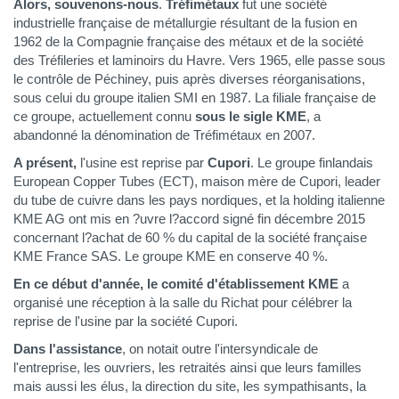
Alors, souvenons-nous
.
Tréfimétaux
fut une société
industrielle française de métallurgie résultant de la fusion en
1962 de la Compagnie française des métaux et de la société
des Tréfileries et laminoirs du Havre. Vers 1965, elle passe sous
le contrôle de Péchiney, puis après diverses réorganisations,
sous celui du groupe italien SMI en 1987. La filiale française de
ce groupe, actuellement connu
sous le sigle KME
, a
abandonné la dénomination de Tréfimétaux en 2007.
A présent,
l'usine est reprise par
Cupori
. Le groupe finlandais
European Copper Tubes (ECT), maison mère de Cupori, leader
du tube de cuivre dans les pays nordiques, et la holding italienne
KME AG ont mis en ?uvre l?accord signé fin décembre 2015
concernant l?achat de 60 % du capital de la société française
KME France SAS. Le groupe KME en conserve 40 %.
En ce début d'année, le comité d'établissement KME
a
organisé une réception à la salle du Richat pour célébrer la
reprise de l'usine par la société Cupori.
Dans l'assistance
, on notait outre l'intersyndicale de
l'entreprise, les ouvriers, les retraités ainsi que leurs familles
mais aussi les élus, la direction du site, les sympathisants, la