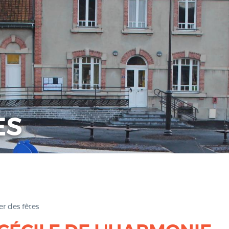
ES
er des fêtes