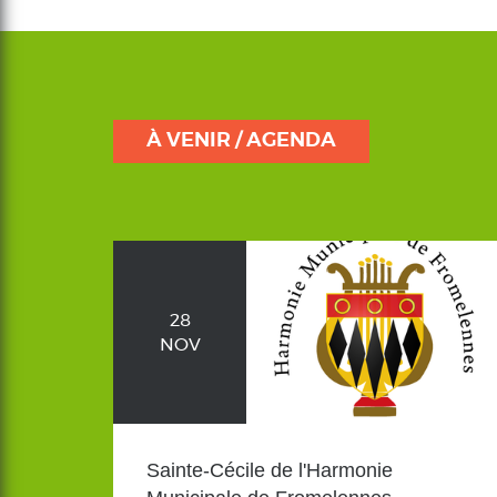
À VENIR / AGENDA
28
NOV
Sainte-Cécile de l'Harmonie