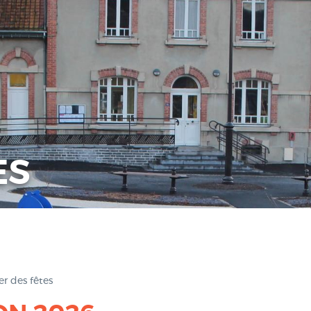
ES
er des fêtes