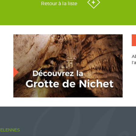
Retour à la liste
A
l
ELENNES