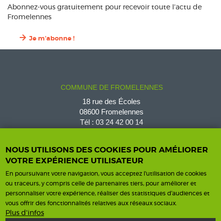
Abonnez-vous gratuitement pour recevoir toute l’actu de
Fromelennes
Je m'abonne !
COMMUNE DE FROMELENNES
18 rue des Écoles
08600 Fromelennes
Tél :
03 24 42 00 14
fromelennes@wanadoo.fr
NOUS UTILISONS DES COOKIES POUR AMÉLIORER
VOTRE EXPÉRIENCE UTILISATEUR
En poursuivant votre navigation, vous acceptez l'utilisation de cookies
Horaires d'ouverture
Contact
ou traceurs, y compris celle de partenaires tiers, pour améliorer et
personnaliser votre expérience, réaliser des statistiques d’audiences et
Horaires
vous offrir des fonctionnalités relatives aux réseaux sociaux.
Nous contacter
Plus d'infos