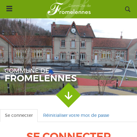
Toggle
Aller
navigation
au
contenu
principal
COMMUNE DE
FROMELENNES
Se connecter
(onglet
Réinitialiser votre mot de passe
Onglets
actif)
principaux