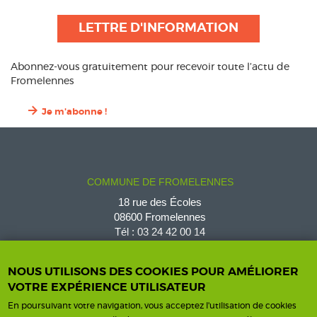
LETTRE D'INFORMATION
Abonnez-vous gratuitement pour recevoir toute l’actu de
Fromelennes
Je m'abonne !
COMMUNE DE FROMELENNES
18 rue des Écoles
08600 Fromelennes
Tél :
03 24 42 00 14
fromelennes@wanadoo.fr
NOUS UTILISONS DES COOKIES POUR AMÉLIORER
VOTRE EXPÉRIENCE UTILISATEUR
En poursuivant votre navigation, vous acceptez l'utilisation de cookies
Horaires d'ouverture