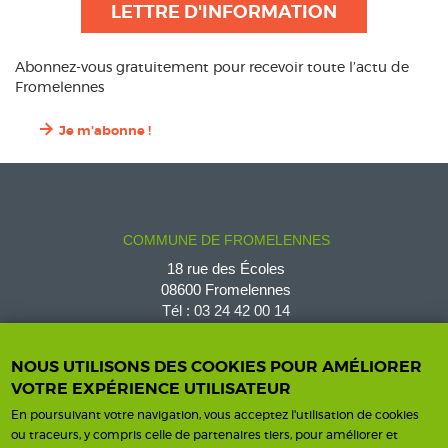
LETTRE D'INFORMATION
Abonnez-vous gratuitement pour recevoir toute l’actu de
Fromelennes
Je m'abonne !
COMMUNE DE FROMELENNES
18 rue des Écoles
08600 Fromelennes
Tél :
03 24 42 00 14
fromelennes@wanadoo.fr
NOUS UTILISONS DES COOKIES POUR AMÉLIORER
VOTRE EXPÉRIENCE UTILISATEUR
En poursuivant votre navigation, vous acceptez l'utilisation de cookies
Horaires d'ouverture
Contact
ou traceurs, y compris celle de partenaires tiers, pour améliorer et