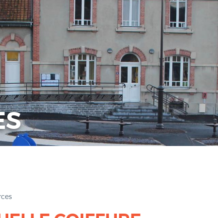
ES
ces