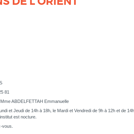
NS DE L'ORIENT
S
25 81
r : Mme ABDELFETTAH Emmanuelle
e Lundi et Jeudi de 14h à 18h, le Mardi et Vendredi de 9h à 12h et de 14
institut est nocture.
-vous.