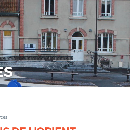
ES
ces