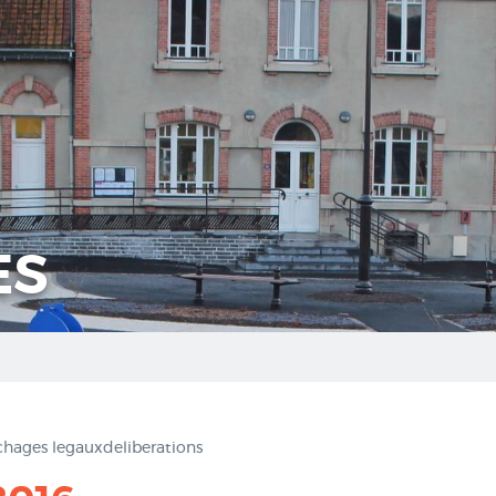
ES
chages legauxdeliberations