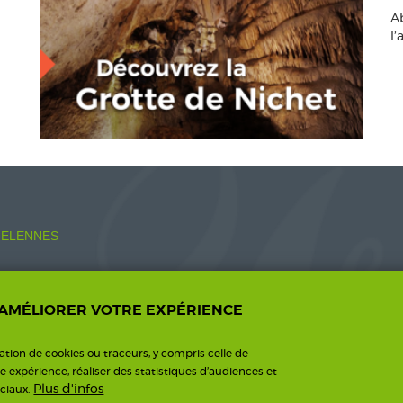
A
l
ELENNES
 AMÉLIORER VOTRE EXPÉRIENCE
o.fr
sation de cookies ou traceurs, y compris celle de
re expérience, réaliser des statistiques d’audiences et
Plus d'infos
ciaux.
ntions légales
Une création I