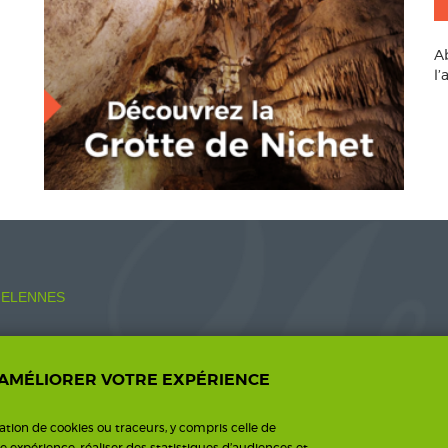
A
l
ELENNES
 AMÉLIORER VOTRE EXPÉRIENCE
o.fr
sation de cookies ou traceurs, y compris celle de