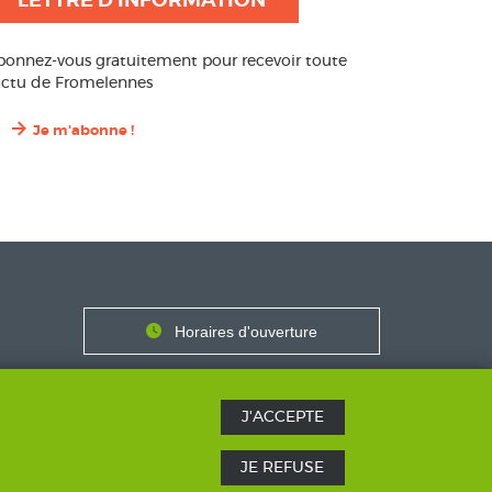
LETTRE D'INFORMATION
bonnez-vous gratuitement pour recevoir toute
’actu de Fromelennes
Je m'abonne !
Contact
Horaires
Horaires d'ouverture
Nous contacter
J'ACCEPTE
JE REFUSE