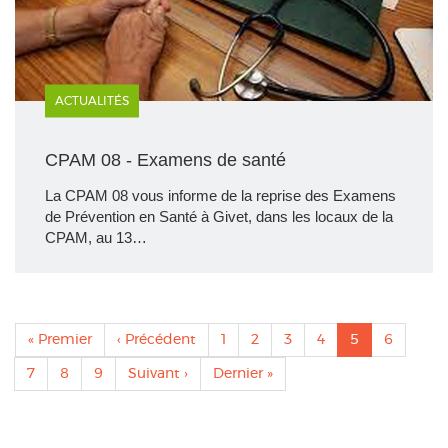
ACTUALITÉS
CPAM 08 - Examens de santé
La CPAM 08 vous informe de la reprise des Examens
de Prévention en Santé à Givet, dans les locaux de la
CPAM, au 13…
Pagination
Première
« Premier
Page
‹ Précédent
Page
1
Page
2
Page
3
Page
4
Page
5
Page
6
page
précédente
actuelle
Page
7
Page
8
Page
9
Page
Suivant ›
Dernière
Dernier »
suivante
page