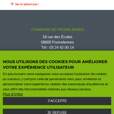
Je m'abonne !
COMMUNE DE FROMELENNES
18 rue des Écoles
08600 Fromelennes
Tél :
03 24 42 00 14
fromelennes@wanadoo.fr
NOUS UTILISONS DES COOKIES POUR AMÉLIORER
VOTRE EXPÉRIENCE UTILISATEUR
En poursuivant votre navigation, vous acceptez l'utilisation de cookies
Horaires d'ouverture
Contact
ou traceurs, y compris celle de partenaires tiers, pour améliorer et
personnaliser votre expérience, réaliser des statistiques d’audiences et
Horaires
vous offrir des fonctionnalités relatives aux réseaux sociaux.
Nous contacter
Plus d'infos
J'ACCEPTE
JE REFUSE