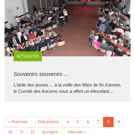
ACTUALITÉS
Souvenirs souvenirs ...
L'idole des jeunes ... à la veille des fêtes de fin d'année,
le Comité des Anciens nous a offert un étincelant…
Pagination
Première
« Premier
Page
‹ Précédent
Page
4
Page
5
Page
6
Page
7
Page
8
Page
9
page
précédente
actuelle
Page
10
Page
11
Page
12
Page
Suivant ›
Dernière
Dernier »