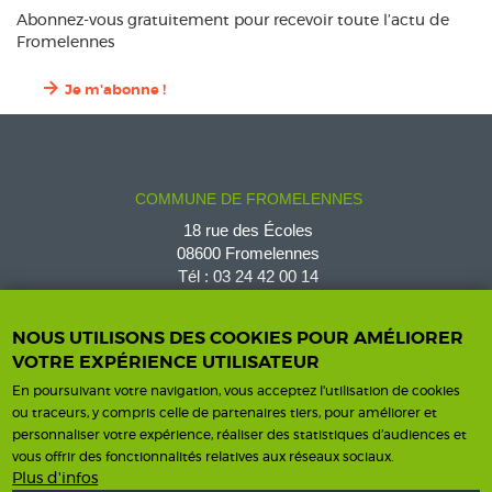
Abonnez-vous gratuitement pour recevoir toute l’actu de
Fromelennes
Je m'abonne !
COMMUNE DE FROMELENNES
18 rue des Écoles
08600 Fromelennes
Tél :
03 24 42 00 14
fromelennes@wanadoo.fr
NOUS UTILISONS DES COOKIES POUR AMÉLIORER
VOTRE EXPÉRIENCE UTILISATEUR
En poursuivant votre navigation, vous acceptez l'utilisation de cookies
Horaires d'ouverture
Contact
ou traceurs, y compris celle de partenaires tiers, pour améliorer et
personnaliser votre expérience, réaliser des statistiques d’audiences et
Horaires
vous offrir des fonctionnalités relatives aux réseaux sociaux.
Nous contacter
Plus d'infos