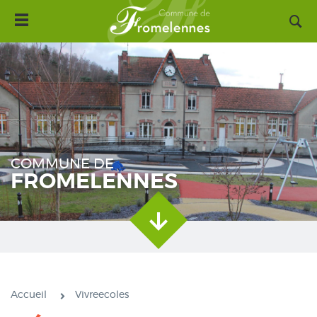
Toggle
Aller
navigation
au
contenu
principal
COMMUNE DE
FROMELENNES
Accueil
Vivreecoles