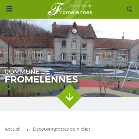
Toggle
Aller
navigation
au
contenu
principal
COMMUNE DE
FROMELENNES
Accueil
Decouvrirgrottes de nichet