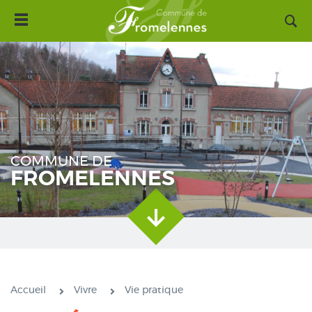
Toggle
Aller
navigation
au
contenu
principal
COMMUNE DE
FROMELENNES
Accueil
Vivre
Vie pratique