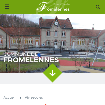
Toggle
Aller
navigation
au
contenu
principal
COMMUNE DE
FROMELENNES
Accueil
Vivreecoles