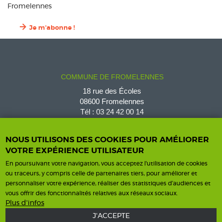
Fromelennes
Je m'abonne !
COMMUNE DE FROMELENNES
18 rue des Écoles
08600 Fromelennes
Tél :
03 24 42 00 14
fromelennes@wanadoo.fr
NOUS UTILISONS DES COOKIES POUR AMÉLIORER
VOTRE EXPÉRIENCE UTILISATEUR
En poursuivant votre navigation, vous acceptez l'utilisation de cookies
Horaires d'ouverture
Contact
ou traceurs, y compris celle de partenaires tiers, pour améliorer et
personnaliser votre expérience, réaliser des statistiques d’audiences et
Horaires
vous offrir des fonctionnalités relatives aux réseaux sociaux.
Nous contacter
Plus d'infos
J'ACCEPTE