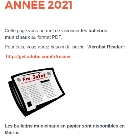
ANNÉE 2021
Corps
Cette page vous permet de visionner
les bulletins
municipaux
au format PDF.
Pour cela, vous aurez besoin du logiciel "
Acrobat Reader
":
http://get.adobe.com/fr/reader
Les b
ulletins municipaux en papier sont disponibles en
Mairie.