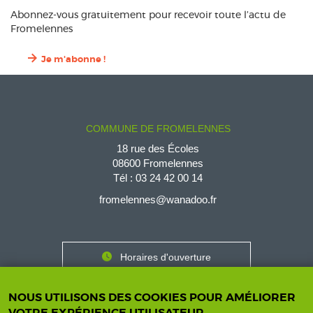
Abonnez-vous gratuitement pour recevoir toute l’actu de
Fromelennes
Je m'abonne !
COMMUNE DE FROMELENNES
18 rue des Écoles
08600 Fromelennes
Tél :
03 24 42 00 14
fromelennes@wanadoo.fr
Horaires d'ouverture
Contact
Horaires
NOUS UTILISONS DES COOKIES POUR AMÉLIORER
Nous contacter