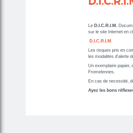
D.I.C.R.I
Corps
Le
D.I.C.R.I.M
, Docume
sur le site Internet en c
D.I.C.R.I.M
Les risques pris en co
les modalités d'alerte 
Un exemplaire papier, 
Fromelennes.
En cas de necessité, de
Ayez les bons réflexe