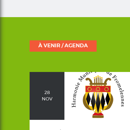
À VENIR / AGENDA
28
NOV