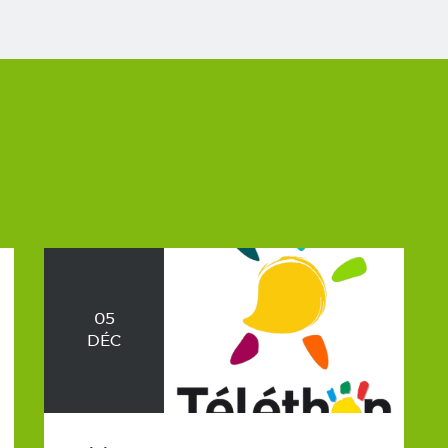
05
DÉC