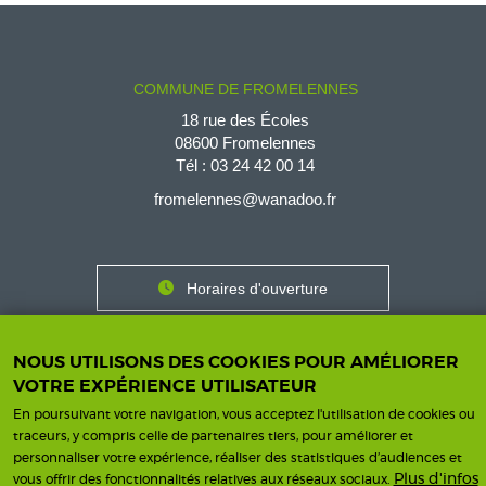
COMMUNE DE FROMELENNES
18 rue des Écoles
08600 Fromelennes
Tél :
03 24 42 00 14
fromelennes@wanadoo.fr
Horaires d'ouverture
Contact
Horaires
Nous contacter
NOUS UTILISONS DES COOKIES POUR AMÉLIORER
VOTRE EXPÉRIENCE UTILISATEUR
En poursuivant votre navigation, vous acceptez l'utilisation de cookies ou
traceurs, y compris celle de partenaires tiers, pour améliorer et
personnaliser votre expérience, réaliser des statistiques d’audiences et
Mentions légales
Une création ISICS
Footer
Plus d'infos
vous offrir des fonctionnalités relatives aux réseaux sociaux.