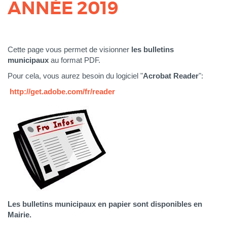
ANNÉE 2019
Corps
Cette page vous permet de visionner
les bulletins
municipaux
au format PDF.
Pour cela, vous aurez besoin du logiciel "
Acrobat Reader
":
http://get.adobe.com/fr/reader
Les b
ulletins municipaux en papier sont disponibles en
Mairie.