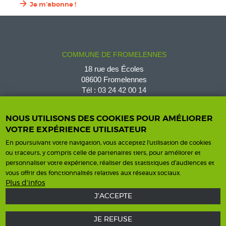
Je m'abonne !
COMMUNE DE FROMELENNES
18 rue des Écoles
08600 Fromelennes
Tél :
03 24 42 00 14
fromelennes@wanadoo.fr
NOUS UTILISONS DES COOKIES POUR AMÉLIORER
VOTRE EXPÉRIENCE UTILISATEUR
En poursuivant votre navigation, vous acceptez l'utilisation de cookies
Horaires d'ouverture
Contact
ou traceurs, y compris celle de partenaires tiers, pour améliorer et
personnaliser votre expérience, réaliser des statistiques d’audiences et
Horaires
vous offrir des fonctionnalités relatives aux réseaux sociaux.
Nous contacter
Plus d'infos
J'ACCEPTE
JE REFUSE