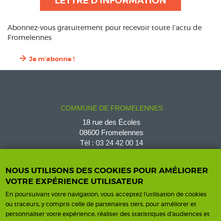
LETTRE D'INFORMATION
Abonnez-vous gratuitement pour recevoir toute l’actu de
Fromelennes
Je m'abonne !
COMMUNE DE FROMELENNES
18 rue des Écoles
08600 Fromelennes
Tél :
03 24 42 00 14
fromelennes@wanadoo.fr
NOUS UTILISONS DES COOKIES POUR AMÉLIORER
VOTRE EXPÉRIENCE UTILISATEUR
En poursuivant votre navigation, vous acceptez l'utilisation de cookies
Horaires d'ouverture
Contact
ou traceurs, y compris celle de partenaires tiers, pour améliorer et
personnaliser votre expérience, réaliser des statistiques d’audiences et