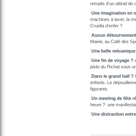
remplis d'un attirail d
Une imagination en o
machines à laver, la mét
Cruella d'enfer ?
Aucun détournement
Mairie, au Café des Spo
Une belle mécanique
Une fin de voyage ?
a
piste du Richat sous u
Dans le grand hall ?
l
enfants. Le dépouillem
figurants.
Un meeting de fête ré
heure ? une manifestat
Une distraction entre 