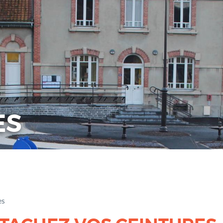
ES
es