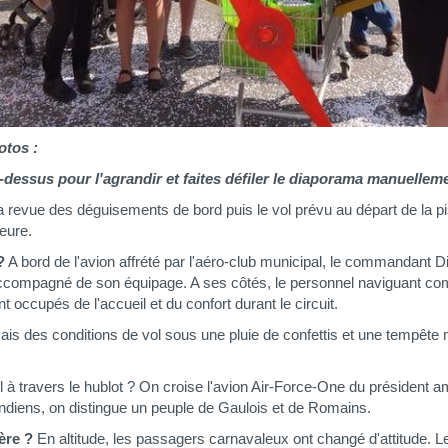
otos :
i-dessus pour l'agrandir et faites défiler le diaporama manuelleme
a revue des déguisements de bord puis le vol prévu au départ de la pi
heure.
?
A bord de l'avion affrété par l'aéro-club municipal, le commandant D
re accompagné de son équipage. A ses côtés, le personnel naviguant c
nt occupés de l'accueil et du confort durant le circuit.
is des conditions de vol sous une pluie de confettis et une tempête
l à travers le hublot ? On croise l'avion Air-Force-One du président 
Indiens, on distingue un peuple de Gaulois et de Romains.
ère ?
En altitude, les passagers carnavaleux ont changé d'attitude. L