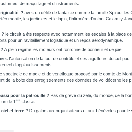
e costumes, de maquillage et d'instruments.
riginalité
?
avec un défilé de fantaisie comme la famille Spirou, les C
éo mobile, les jardiniers et le lapin, l'infirmière d'antan, Calamity Jan
 ?
le circuit a été respecté avec notamment les escales à la place des
rts pour un ravitaillement logistique et un repos aérodynamique.
 ?
A plein régime les moteurs ont ronronné de bonheur et de joie.
vec l'autorisation de la tour de contrôle et ses aiguilleurs du ciel pour 
n envol d'applaudissements.
e spectacle de magie et de ventriloque proposé par le comte de Mont
ent de la boite des enregistrements des données de vol décerne les pr
ussi pour la patrouille ?
Pas de grève du zèle, du monde, de la bo
ère
ion de 1
classe.
ciel et terre ?
Du galon aux organisateurs et aux bénévoles pour le 