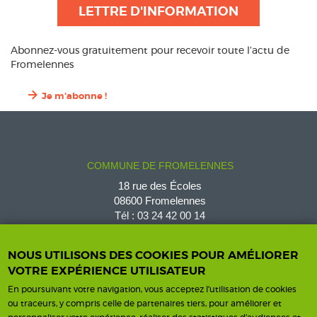
LETTRE D'INFORMATION
Abonnez-vous gratuitement pour recevoir toute l’actu de
Fromelennes
Je m'abonne !
COMMUNE DE FROMELENNES
18 rue des Écoles
08600 Fromelennes
Tél :
03 24 42 00 14
fromelennes@wanadoo.fr
NOUS UTILISONS DES COOKIES POUR AMÉLIORER
VOTRE EXPÉRIENCE UTILISATEUR
En poursuivant votre navigation, vous acceptez l'utilisation de cookies
Horaires d'ouverture
Contact
ou traceurs, y compris celle de partenaires tiers, pour améliorer et