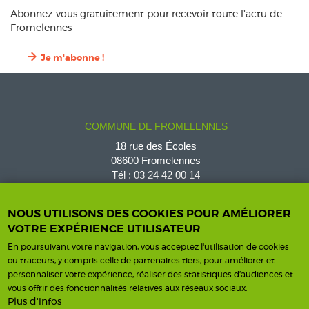
Abonnez-vous gratuitement pour recevoir toute l’actu de
Fromelennes
Je m'abonne !
COMMUNE DE FROMELENNES
18 rue des Écoles
08600 Fromelennes
Tél :
03 24 42 00 14
fromelennes@wanadoo.fr
NOUS UTILISONS DES COOKIES POUR AMÉLIORER
VOTRE EXPÉRIENCE UTILISATEUR
En poursuivant votre navigation, vous acceptez l'utilisation de cookies
Horaires d'ouverture
Contact
ou traceurs, y compris celle de partenaires tiers, pour améliorer et
personnaliser votre expérience, réaliser des statistiques d’audiences et
Horaires
vous offrir des fonctionnalités relatives aux réseaux sociaux.
Nous contacter
Plus d'infos