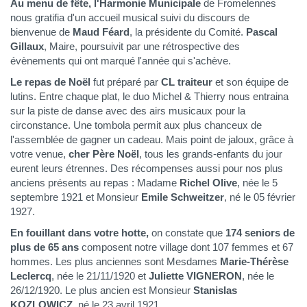
Au menu de fête,
l'Harmonie Municipale
de Fromelennes
nous gratifia d'un accueil musical suivi du discours de
bienvenue de
Maud Féard
, la présidente du Comité.
Pascal
Gillaux
, Maire, poursuivit par une rétrospective des
évènements qui ont marqué l'année qui s'achève.
Le repas de Noël
fut préparé par
CL traiteur
et son équipe de
lutins. Entre chaque plat, le duo Michel & Thierry nous entraina
sur la piste de danse avec des airs musicaux pour la
circonstance. Une tombola permit aux plus chanceux de
l'assemblée de gagner un cadeau. Mais point de jaloux, grâce à
votre venue,
cher Père Noël
, tous les grands-enfants du jour
eurent leurs étrennes. Des récompenses aussi pour nos plus
anciens présents au repas : Madame
Richel Olive
, née le 5
septembre 1921 et Monsieur
Emile Schweitzer
, né le 05 février
1927.
En fouillant dans votre hotte,
on constate que
174 seniors de
plus de 65 ans
composent notre village dont 107 femmes et 67
hommes. Les plus anciennes sont Mesdames
Marie-Thérèse
Leclercq
, née le 21/11/1920 et
Juliette VIGNERON
, née le
26/12/1920. Le plus ancien est Monsieur
Stanislas
KOZLOWICZ
, né le 23 avril 1921.