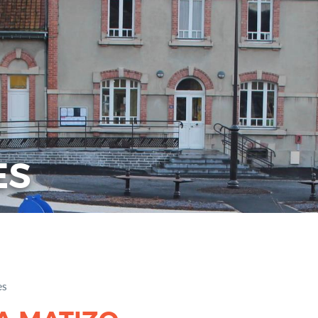
ES
es