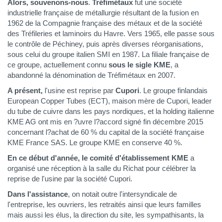
Alors, souvenons-nous
.
Tréfimétaux
fut une société
industrielle française de métallurgie résultant de la fusion en
1962 de la Compagnie française des métaux et de la société
des Tréfileries et laminoirs du Havre. Vers 1965, elle passe sous
le contrôle de Péchiney, puis après diverses réorganisations,
sous celui du groupe italien SMI en 1987. La filiale française de
ce groupe, actuellement connu
sous le sigle KME
, a
abandonné la dénomination de Tréfimétaux en 2007.
A présent,
l'usine est reprise par
Cupori
. Le groupe finlandais
European Copper Tubes (ECT), maison mère de Cupori, leader
du tube de cuivre dans les pays nordiques, et la holding italienne
KME AG ont mis en ?uvre l?accord signé fin décembre 2015
concernant l?achat de 60 % du capital de la société française
KME France SAS. Le groupe KME en conserve 40 %.
En ce début d'année, le comité d'établissement KME
a
organisé une réception à la salle du Richat pour célébrer la
reprise de l'usine par la société Cupori.
Dans l'assistance
, on notait outre l'intersyndicale de
l'entreprise, les ouvriers, les retraités ainsi que leurs familles
mais aussi les élus, la direction du site, les sympathisants, la