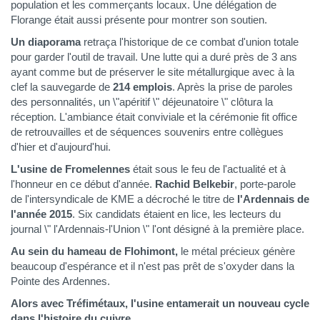
population et les commerçants locaux. Une délégation de
Florange était aussi présente pour montrer son soutien.
Un diaporama
retraça l'historique de ce combat d'union totale
pour garder l'outil de travail. Une lutte qui a duré près de 3 ans
ayant comme but de préserver le site métallurgique avec à la
clef la sauvegarde de
214 emplois
. Après la prise de paroles
des personnalités, un \"apéritif \" déjeunatoire \" clôtura la
réception. L'ambiance était conviviale et la cérémonie fit office
de retrouvailles et de séquences souvenirs entre collègues
d'hier et d'aujourd'hui.
L'usine de Fromelennes
était sous le feu de l'actualité et à
l'honneur en ce début d'année.
Rachid Belkebir
, porte-parole
de l'intersyndicale de KME a décroché le titre de
l'Ardennais de
l'année 2015
. Six candidats étaient en lice, les lecteurs du
journal \" l'Ardennais-l'Union \" l'ont désigné à la première place.
Au sein du hameau de Flohimont,
le métal précieux génère
beaucoup d'espérance et il n'est pas prêt de s'oxyder dans la
Pointe des Ardennes.
Alors avec Tréfimétaux, l'usine entamerait un nouveau cycle
dans l'histoire du cuivre.