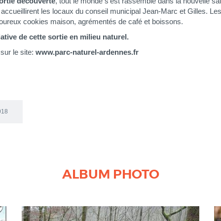
ortie découverte
, tout le monde s'est rassemblé dans la nouvelle sal
ccueillirent les locaux du conseil municipal Jean-Marc et Gilles. Le
voureux cookies maison, agrémentés de café et boissons.
tiative de cette sortie en milieu naturel.
sur le site:
www.parc-naturel-ardennes.fr
2018
ALBUM PHOTO