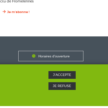
’actu de Fromelennes
Je m'abonne !
Contact
Horaires
Horaires d'ouverture
Nous contacter
J'ACCEPTE
JE REFUSE
SICS