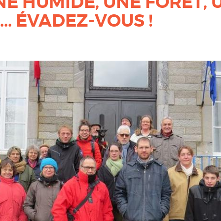
E HUMIDE, UNE FORÊT, 
... ÉVADEZ-VOUS !