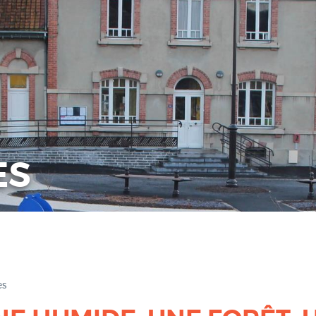
ES
es