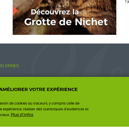
l
ELENNES
 AMÉLIORER VOTRE EXPÉRIENCE
o.fr
sation de cookies ou traceurs, y compris celle de
re expérience, réaliser des statistiques d’audiences et
Plus d'infos
ciaux.
ntions légales
Une création I