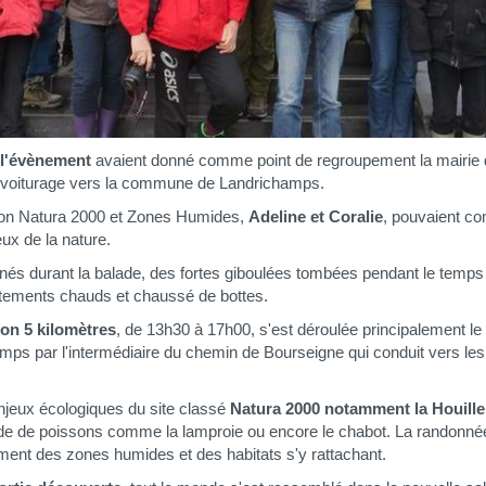
 l'évènement
avaient donné comme point de regroupement la mairie
covoiturage vers la commune de Landrichamps.
on Natura 2000 et Zones Humides,
Adeline et Coralie
, pouvaient co
ux de la nature.
s durant la balade, des fortes giboulées tombées pendant le temps de
vêtements chauds et chaussé de bottes.
on 5 kilomètres
, de 13h30 à 17h00, s'est déroulée principalement le 
hamps par l'intermédiaire du chemin de Bourseigne qui conduit vers 
njeux écologiques du site classé
Natura 2000 notamment la Houille
ude de poissons comme la lamproie ou encore le chabot. La randonné
ement des zones humides et des habitats s'y rattachant.