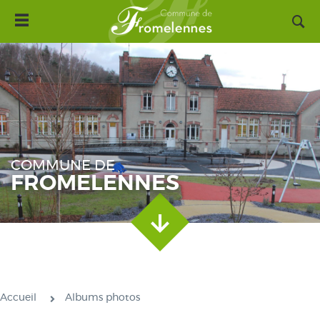
Toggle
Aller
navigation
au
contenu
principal
COMMUNE DE
FROMELENNES
Accueil
Albums photos