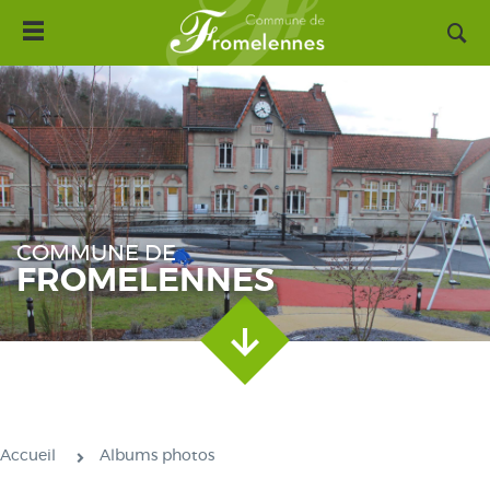
Toggle
Aller
navigation
au
contenu
principal
COMMUNE DE
FROMELENNES
Accueil
Albums photos