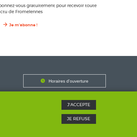
bonnez-vous gratuitement pour recevoir toute
’actu de Fromelennes
Je m'abonne !
Contact
Horaires
Horaires d'ouverture
Nous contacter
J'ACCEPTE
JE REFUSE
SICS