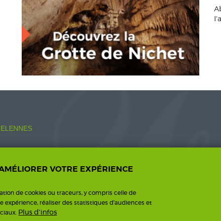
A
l
ELENNES
 AMÉLIORER VOTRE EXPÉRIENCE
o.fr
sation de cookies ou traceurs, y compris celle de
re expérience, réaliser des statistiques d’audiences et
Plus d'infos
ciaux.
ntions légales
Une création I