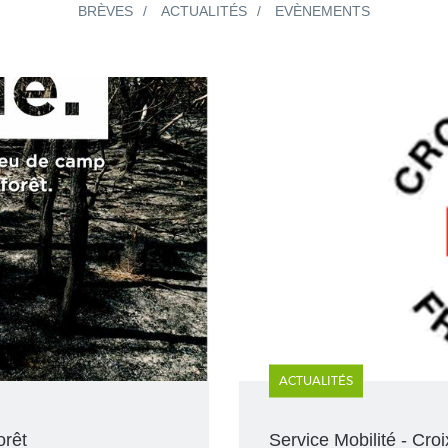
BRÈVES
ACTUALITÉS
EVÈNEMENTS
ACTUALITÉS
orêt
Service Mobilité - Cr