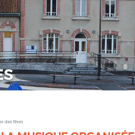
ES
er des fêtes