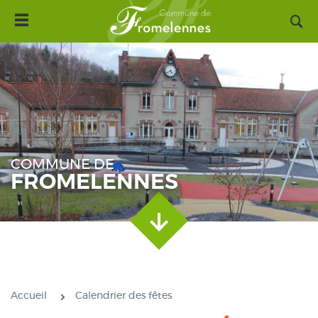
Toggle
Aller
navigation
au
contenu
principal
COMMUNE DE
FROMELENNES
Accueil
Calendrier des fêtes