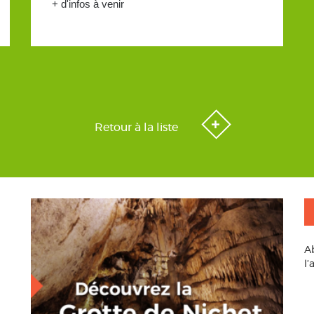
+ d'infos à venir
Retour à la liste
A
l