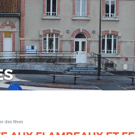
ES
er des fêtes