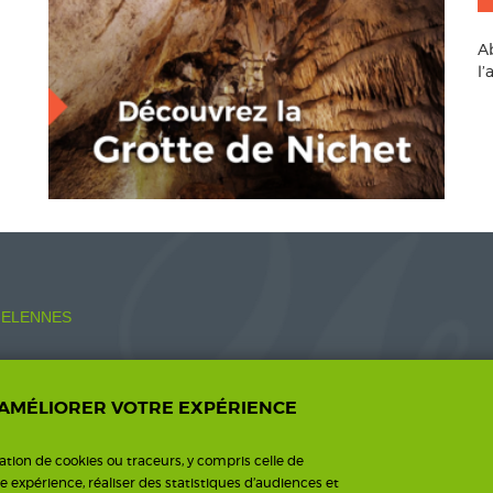
A
l
ELENNES
 AMÉLIORER VOTRE EXPÉRIENCE
o.fr
sation de cookies ou traceurs, y compris celle de
re expérience, réaliser des statistiques d’audiences et