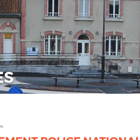
ES
es