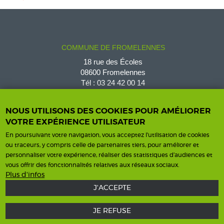
COMMUNE DE FROMELENNES
18 rue des Écoles
08600 Fromelennes
Tél :
03 24 42 00 14
fromelennes@wanadoo.fr
NOUS UTILISONS DES COOKIES POUR AMÉLIORER
VOTRE EXPÉRIENCE UTILISATEUR
En poursuivant votre navigation, vous acceptez l'utilisation de cookies
Horaires d'ouverture
Contact
ou traceurs, y compris celle de partenaires tiers, pour améliorer et
personnaliser votre expérience, réaliser des statistiques d’audiences et
Horaires
vous offrir des fonctionnalités relatives aux réseaux sociaux.
Nous contacter
Plus d'infos
J'ACCEPTE
JE REFUSE
Mentions légales
Une création ISICS