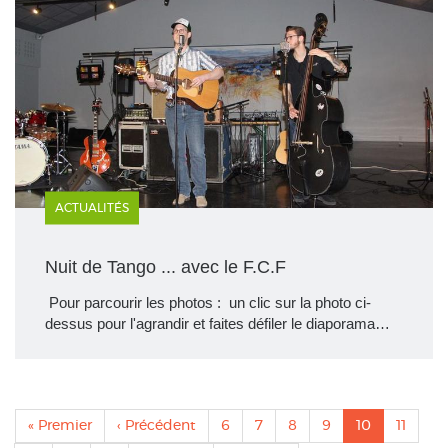
ACTUALITÉS
Nuit de Tango ... avec le F.C.F
Pour parcourir les photos : un clic sur la photo ci-
dessus pour l'agrandir et faites défiler le diaporama…
Pagination
Première
« Premier
Page
‹ Précédent
Page
6
Page
7
Page
8
Page
9
Page
10
Page
11
page
précédente
actuelle