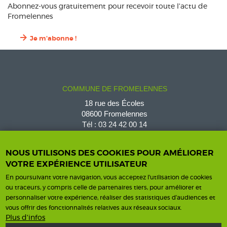
Abonnez-vous gratuitement pour recevoir toute l’actu de
Fromelennes
Je m'abonne !
COMMUNE DE FROMELENNES
18 rue des Écoles
08600 Fromelennes
Tél :
03 24 42 00 14
fromelennes@wanadoo.fr
NOUS UTILISONS DES COOKIES POUR AMÉLIORER
VOTRE EXPÉRIENCE UTILISATEUR
En poursuivant votre navigation, vous acceptez l'utilisation de cookies
Horaires d'ouverture
Contact
ou traceurs, y compris celle de partenaires tiers, pour améliorer et
personnaliser votre expérience, réaliser des statistiques d’audiences et
Horaires
vous offrir des fonctionnalités relatives aux réseaux sociaux.
Nous contacter
Plus d'infos