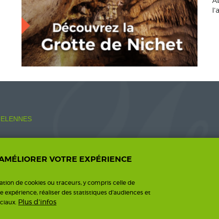
A
l
ELENNES
 AMÉLIORER VOTRE EXPÉRIENCE
o.fr
sation de cookies ou traceurs, y compris celle de
re expérience, réaliser des statistiques d’audiences et
Plus d'infos
ciaux.
ntions légales
Une création I