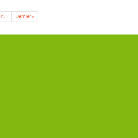
nt ›
Dernière
Dernier »
ante
page