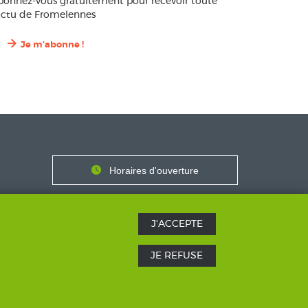
bonnez-vous gratuitement pour recevoir toute
’actu de Fromelennes
Je m'abonne !
Contact
Horaires
Horaires d'ouverture
Nous contacter
J'ACCEPTE
JE REFUSE
SICS