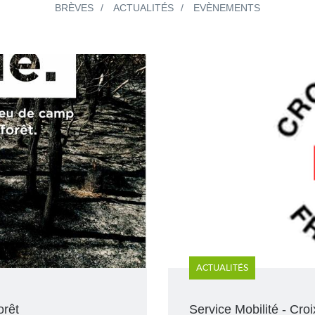
BRÈVES
ACTUALITÉS
EVÈNEMENTS
ACTUALITÉS
orêt
Service Mobilité - Cr