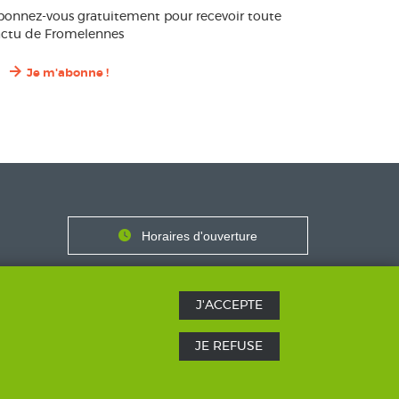
bonnez-vous gratuitement pour recevoir toute
’actu de Fromelennes
Je m'abonne !
Contact
Horaires
Horaires d'ouverture
Nous contacter
J'ACCEPTE
JE REFUSE
SICS