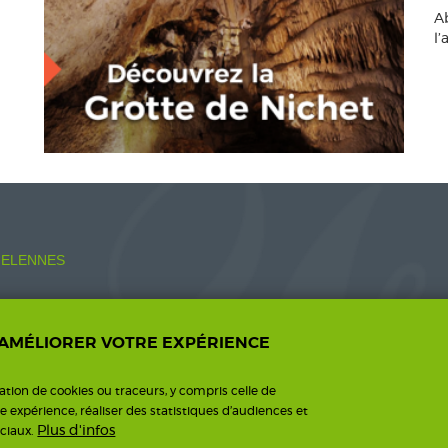
A
l
ELENNES
 AMÉLIORER VOTRE EXPÉRIENCE
o.fr
sation de cookies ou traceurs, y compris celle de
re expérience, réaliser des statistiques d’audiences et
Plus d'infos
ciaux.
ntions légales
Une création I