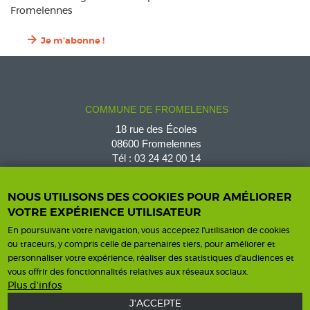
Fromelennes
Je m'abonne !
COMMUNE DE FROMELENNES
18 rue des Écoles
08600 Fromelennes
Tél :
03 24 42 00 14
fromelennes@wanadoo.fr
NOUS UTILISONS DES COOKIES POUR AMÉLIORER
VOTRE EXPÉRIENCE UTILISATEUR
En poursuivant votre navigation, vous acceptez l'utilisation de cookies
Horaires d'ouverture
Contact
ou traceurs, y compris celle de partenaires tiers, pour améliorer et
personnaliser votre expérience, réaliser des statistiques d’audiences et
Horaires
vous offrir des fonctionnalités relatives aux réseaux sociaux.
Nous contacter
Plus d'infos
J'ACCEPTE