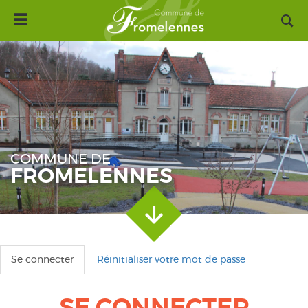
Toggle
Aller
navigation
au
contenu
principal
COMMUNE DE
FROMELENNES
Se connecter
(onglet
Réinitialiser votre mot de passe
Onglets
actif)
principaux